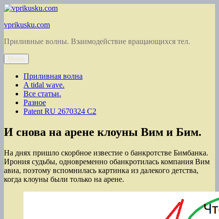
Перейти
к
vprikusku.com
содержимому
Приливные волны. Взаимодействие вращающихся тел.
Меню
Приливная волна
A tidal wave.
Все статьи.
Разное
Patent RU 2670324 C2
И снова на арене клоуны Вим и Бим.
На днях пришло скорбное известие о банкротстве Бимбанка.
Ирония судьбы, одновременно обанкротилась компания Вим
авиа, поэтому вспомнилась картинка из далекого детства,
когда клоуны были только на арене.