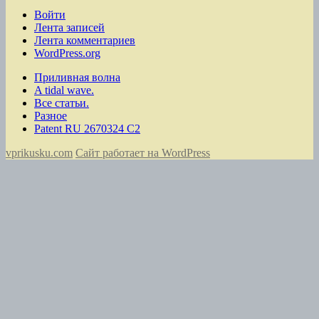
Войти
Лента записей
Лента комментариев
WordPress.org
Приливная волна
A tidal wave.
Все статьи.
Разное
Patent RU 2670324 C2
vprikusku.com
Сайт работает на WordPress