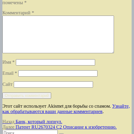
помечены
*
Комментарий
*
Имя
*
Email
*
Сайт
Этот сайт использует Akismet для борьбы со спамом.
Узнайте,
как обрабатываются ваши данные комментариев
.
Навигация
Предыдущая
Назад
Банк, который лопнул.
запись:
Следующая
Далее
Патент RU2670324 C2 Описание к изобретению.
по
Искать:
запись: