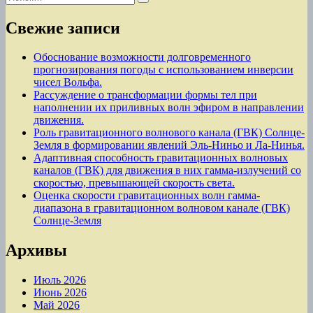
Поиск
записям
Свежие записи
Обоснование возможности долговременного
прогнозирования погоды с использованием инверсии
чисел Вольфа.
Рассуждение о трансформации формы тел при
наполнении их приливных волн эфиром в направлении
движения.
Роль гравитационного волнового канала (ГВК) Солнце-
Земля в формировании явлений Эль-Ниньо и Ла-Нинья.
Адаптивная способность гравитационных волновых
каналов (ГВК) для движения в них гамма-излучений со
скоростью, превышающей скорость света.
Оценка скорости гравитационных волн гамма-
диапазона в гравитационном волновом канале (ГВК)
Солнце-Земля
Архивы
Июль 2026
Июнь 2026
Май 2026