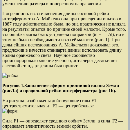
уменьшению размера в поперечном направлении.
Погрешность из-за изменения длины сосновой рейки
интерферометра А. Майкельсона при проведении опытов в
1887 году действительно была, но она практически не влияла
на результаты опытов по причине своей малости. Кроме того,
эта ошибка могла быть устранена поправкой (δl = — Δl), но в
этом не было необходимости из-за её малости (рис. 1). При
дальнейших исследованиях А. Майкельсон доказывал это,
предложив в качестве стандарта длины использовать длину
волны оранжевого света. Научное сообщество
проигнорировало мнение ученого, хотя через десятки лет
световой стандарт длины был принят.
Рисунок 1.Заполнение эфиром приливной волны Земли
(рис.1а) и продольной рейки интерферометра (рис 1b).
На рисунке изображены действующие силы F1 —
центростремительная и F2 — центробежная:
Сила F1 — определяет среднюю орбиту Земли, а сила F2 —
определяет эллиптичность земной орбиты.