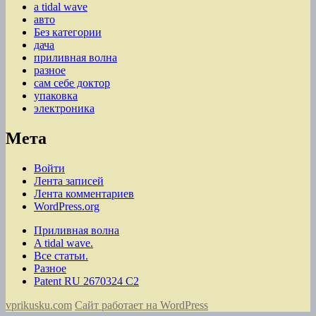
a tidal wave
авто
Без категории
дача
приливная волна
разное
сам себе доктор
упаковка
электроника
Мета
Войти
Лента записей
Лента комментариев
WordPress.org
Приливная волна
A tidal wave.
Все статьи.
Разное
Patent RU 2670324 C2
vprikusku.com
Сайт работает на WordPress