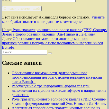
Этот сайт использует Akismet для борьбы со спамом.
Узнайте,
как обрабатываются ваши данные комментариев
.
Навигация
Предыдущая
Назад
Роль гравитационного волнового канала (ГВК) Солнце-
запись:
Земля в формировании явлений Эль-Ниньо и Ла-Нинья.
по
Следующая
Далее
Обоснование возможности долговременного
записям
запись:
прогнозирования погоды с использованием инверсии чисел
Вольфа.
Искать:
Поиск
Свежие записи
Обоснование возможности долговременного
прогнозирования погоды с использованием инверсии
чисел Вольфа.
Рассуждение о трансформации формы тел при
наполнении их приливных волн эфиром в направлении
движения.
Роль гравитационного волнового канала (ГВК) Солнце-
Земля в формировании явлений Эль-Ниньо и Ла-Нинья.
Адаптивная способность гравитационных волновых