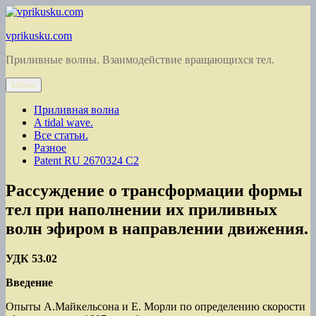
Перейти
к
vprikusku.com
содержимому
Приливные волны. Взаимодействие вращающихся тел.
Меню
Приливная волна
A tidal wave.
Все статьи.
Разное
Patent RU 2670324 C2
Рассуждение о трансформации формы
тел при наполнении их приливных
волн эфиром в направлении движения.
УДК 53.02
Введение
Опыты А.Майкельсона и Е. Морли по определению скорости