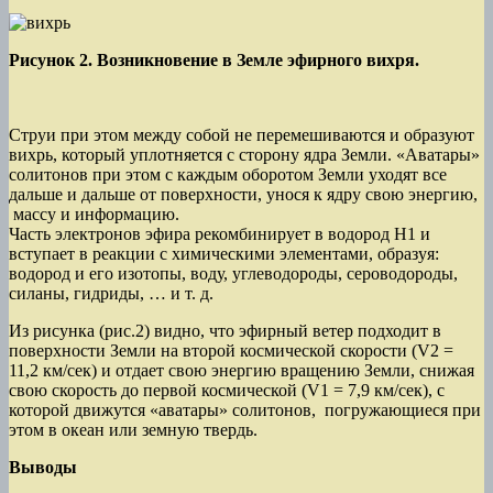
Рисунок 2. Возникновение в Земле эфирного вихря.
Струи при этом между собой не перемешиваются и образуют
вихрь, который уплотняется с сторону ядра Земли. «Аватары»
солитонов при этом с каждым оборотом Земли уходят все
дальше и дальше от поверхности, унося к ядру свою энергию,
массу и информацию.
Часть электронов эфира рекомбинирует в водород Н1 и
вступает в реакции с химическими элементами, образуя:
водород и его изотопы, воду, углеводороды, сероводороды,
силаны, гидриды, … и т. д.
Из рисунка (рис.2) видно, что эфирный ветер подходит в
поверхности Земли на второй космической скорости (V2 =
11,2 км/сек) и отдает свою энергию вращению Земли, снижая
свою скорость до первой космической (V1 = 7,9 км/сек), с
которой движутся «аватары» солитонов, погружающиеся при
этом в океан или земную твердь.
Выводы