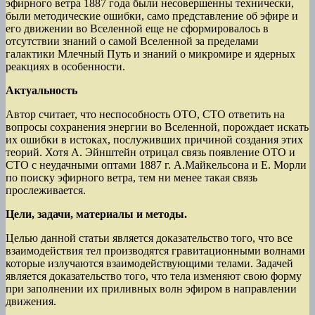
эфирного ветра 1887 года были несовершенны технически,
были методические ошибки, само представление об эфире и
его движении во Вселенной еще не сформировалось в
отсутствии знаний о самой Вселенной за пределами
галактики Млечный Путь и знаний о микромире и ядерных
реакциях в особенности.
Актуальность
Автор считает, что неспособность ОТО, СТО ответить на
вопросы сохранения энергии во Вселенной, порождает искать
их ошибки в истоках, послуживших причиной создания этих
теорий. Хотя А. Эйнштейн отрицал связь появление ОТО и
СТО с неудачными оптами 1887 г. А.Майкельсона и Е. Морли
по поиску эфирного ветра, тем ни менее такая связь
прослеживается.
Цели, задачи, материалы и методы.
Целью данной статьи является доказательство того, что все
взаимодействия тел производятся гравитационными волнами
которые излучаются взаимодействующими телами. Задачей
является доказательство того, что тела изменяют свою форму
при заполнении их приливных волн эфиром в направлении
движения.