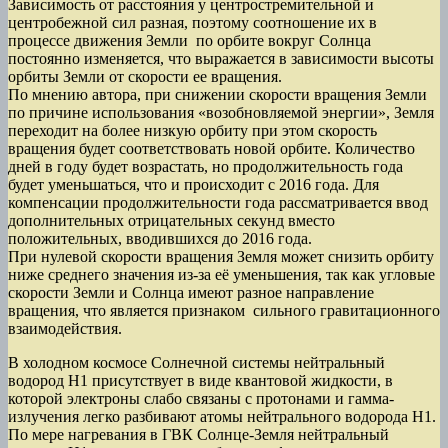
Зависимость от расстояния у центростремительной и
центробежной сил разная, поэтому соотношение их в
процессе движения Земли по орбите вокруг Солнца
постоянно изменяется, что выражается в зависимости высоты
орбиты Земли от скорости ее вращения.
По мнению автора, при снижении скорости вращения Земли
по причине использования «возобновляемой энергии», Земля
переходит на более низкую орбиту при этом скорость
вращения будет соответствовать новой орбите. Количество
дней в году будет возрастать, но продолжительность года
будет уменьшаться, что и происходит с 2016 года. Для
компенсации продолжительности года рассматривается ввод
дополнительных отрицательных секунд вместо
положительных, вводившихся до 2016 года.
При нулевой скорости вращения Земля может снизить орбиту
ниже среднего значения из-за её уменьшения, так как угловые
скорости Земли и Солнца имеют разное направление
вращения, что является признаком сильного гравитационного
взаимодействия.
В холодном космосе Солнечной системы нейтральный
водород Н1 присутствует в виде квантовой жидкости, в
которой электроны слабо связаны с протонами и гамма-
излучения легко разбивают атомы нейтрального водорода Н1.
По мере нагревания в ГВК Солнце-Земля нейтральный