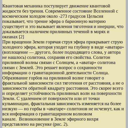
Квантовая механика постулирует движение квантовой
жидкости без трения. Современное состояние Вселенной с
космическим холодом около -273 градусов Цельсия
показывает, что трение эфира о барионную материю
существует и это вызывает явления тяготения и инерции, что
доказывается наличием приливных течений в морях и
океанах [2]
При вращении Земли горячая струя эфира прикрывает струю
холодного эфира, которая уходит на глубину в виде «аватара»
(воплощение — другого, более подходящего слова, у автора
не нашлось) солитона, сохраняя его свойства. Солитон
приливной волны связан с Солнцем, а «аватар» солитона
связан с Землей. Это решает вопрос о сохранности
информации о гравитационной деятельности Солнца.
Образование горбов на приливной волне говорит о
фрактальной зависимости сил тяготения от расстояния, а не о
зависимости обратной квадрату расстояния. Это скорее всего
и определяет устойчивость приливных волн на поверхности
Земли. С удалением от поверхности или от точки
кульминации, фрактальная зависимость изменяется на более
низкую — но горбы в «аватаре» солитонов не исчезнут, как и
вся информация о гравитацирнном волновом
канале. Возникновение в Земле эфирного вихря
представлено на рисунке (рис. 2).