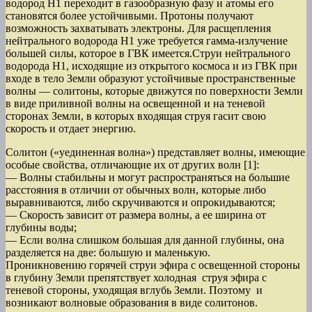
водород Н1 переходит в газообразную фазу и атомы его
становятся более устойчивыми. Протоны получают
возможность захватывать электроны. Для расщепления
нейтрального водорода Н1 уже требуется гамма-излучение
большей силы, которое в ГВК имеется.Струи нейтрального
водорода Н1, исходящие из открытого космоса и из ГВК при
входе в тело Земли образуют устойчивые пространственные
волны — солитоны, которые движутся по поверхности Земли
в виде приливной волны на освещенной и на теневой
сторонах Земли, в которых входящая струя гасит свою
скорость и отдает энергию.
Солитон («уединенная волна») представляет волны, имеющие
особые свойства, отличающие их от других волн [1]:
— Волны стабильны и могут распространяться на большие
расстояния в отличии от обычных волн, которые либо
выравниваются, либо скручиваются и опрокидываются;
— Скорость зависит от размера волны, а ее ширина от
глубины воды;
— Если волна слишком большая для данной глубины, она
разделяется на две: большую и маленькую.
Проникновению горячей струи эфира с освещенной стороны
в глубину Земли препятствует холодная струя эфира с
теневой стороны, уходящая вглубь Земли. Поэтому и
возникают волновые образования в виде солитонов.