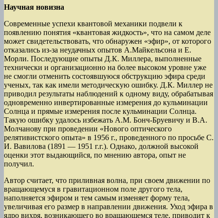
Научная новизна
Современные успехи квантовой механики подвели к
появлению понятия «квантовая жидкость», что на самом деле
может свидетельствовать, что обнаружен «эфир», от которого
отказались из-за неудачных опытов А.Майкельсона и Е.
Морли. Последующие опыты Д.К. Миллера, выполненные
технически и организационно на более высоком уровне уже
не смогли отменить состоявшуюся обструкцию эфира среди
ученых, так как имели методическую ошибку. Д.К. Миллер не
приводил результаты наблюдений к одному виду, обрабатывая
одновременно инвертированные измерения до кульминации
Солнца и прямые измерения после кульминации Солнца.
Такую ошибку удалось избежать А.М. Бонч-Бруевичу и В.А.
Молчанову при проведении «Нового оптического
релятивистского опыта» в 1956 г., проведенного по просьбе С.
И. Вавилова (1891 — 1951 г.г.). Однако, должной высокой
оценки этот выдающийся, по мнению автора, опыт не
получил.
Автор считает, что приливная волна, при своем движении по
вращающемуся в гравитационном поле другого тела,
наполняется эфиром и тем самым изменяет форму тела,
увеличивая его размер в направлении движения. Уход эфира в
ядро вихря, возникающего во вращающемся теле, приводит к