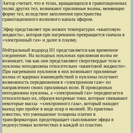
Автор считает, что в телах, вращающихся в гравитационных
полях других тел, возникают приливные волны, меняющие
форму тел, вследствие заполнения пространства
гравитационного волнового канала эфиром.
Эфир представляет при низких температурах «квантовую
жидкость», которая при нагревании превращается сначала в
«электронный газ» и далее в плазму.
Нейтральный водород Н1 представляется как временное
соединение. На холодных нуклонах приливная волна не
возникает, так как они представляют сверхтвердые тела и
нуклоны неподвижны относительно «квантовой жидкости».
При нагревании нуклонов в них возникают приливные
волны от ядерных взаимодействий и нуклоны получают
возможность передвижения в «электронном газе» по
направлению своих приливных волн. В проводниках
неподвижны нуклоны, а «электронный газ» передвигается
относительно их, образуя вихревые токи, которые связывают
некоторые массы «электронного газа», который находит
выход при пробое в виде искр и молний. Из практики
известно, что уменьшение толщины платин в
трансформаторах предотвращает скапливание эфира в
недопустимых количествах в каждой из пластин.