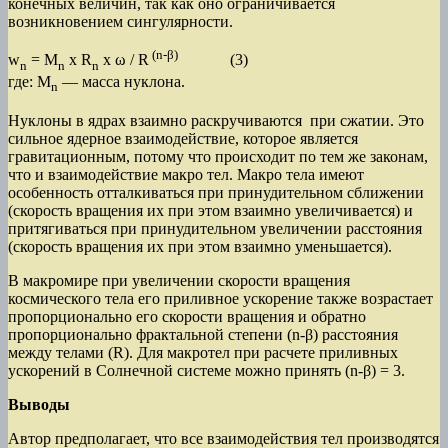
конечных величин, так как оно ограничивается
возникновением сингулярности.
(n-β)
w
= M
x R
x ω / R
(3)
n
n
n
где: М
— масса нуклона.
n
Нуклоны в ядрах взаимно раскручиваются при сжатии. Это
сильное ядерное взаимодействие, которое является
гравитационным, потому что происходит по тем же законам,
что и взаимодействие макро тел. Макро тела имеют
особенность отталкиваться при принудительном сближении
(скорость вращения их при этом взаимно увеличивается) и
притягиваться при принудительном увеличении расстояния
(скорость вращения их при этом взаимно уменьшается).
В макромире при увеличении скорости вращения
космического тела его приливное ускорение также возрастает
пропорционально его скорости вращения и обратно
пропорционально фрактальной степени (n-β) расстояния
между телами (R). Для макротел при расчете приливных
ускорений в Солнечной системе можно принять (n-β) = 3.
Выводы
Автор предполагает, что все взаимодействия тел производятся