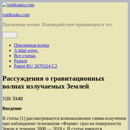
Перейти
к
vprikusku.com
содержимому
Приливные волны. Взаимодействие вращающихся тел.
Меню
Приливная волна
A tidal wave.
Все статьи.
Разное
Patent RU 2670324 C2
Рассуждения о гравитационных
волнах излучаемых Землей
УДК
53.02
Введение
В статье [1] рассматривается возникновение гамма-излучения
при наблюдении телескопом «Ферми» гроз на поверхности
Земли в течении 2008 — 2018 г. В статье имеются