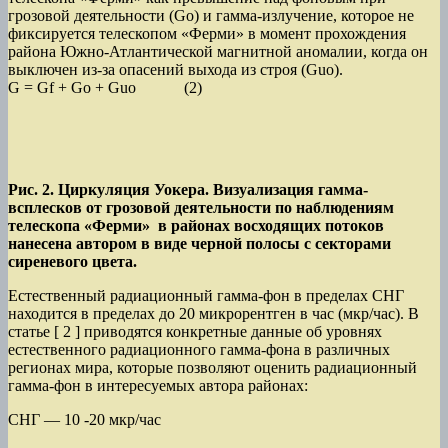
грозовой деятельности (Go) и гамма-излучение, которое не
фиксируется телескопом «Ферми» в момент прохождения
района Южно-Атлантической магнитной аномалии, когда он
выключен из-за опасений выхода из строя (Guo).
G = Gf + Gо + Guo (2)
Рис. 2. Циркуляция Уокера. Визуализация гамма-
всплесков от грозовой деятельности по наблюдениям
телескопа «Ферми» в районах восходящих потоков
нанесена автором в виде черной полосы с секторами
сиреневого цвета.
Естественный радиационный гамма-фон в пределах СНГ
находится в пределах до 20 микрорентген в час (мкр/час). В
статье [ 2 ] приводятся конкретные данные об уровнях
естественного радиационного гамма-фона в различных
регионах мира, которые позволяют оценить радиационный
гамма-фон в интересуемых автора районах:
СНГ — 10 -20 мкр/час