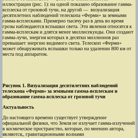
иллюстрации (рис. 1): на одной показано образование гамма-
всплеска от грозовой тучи, на другой — визуализация
десятилетних наблюдений телескопа «Ферми» за земными
гамма-всплесками. Примерно тысячу раз в день во время
грозы наблюдаются вспышки света. Эти явления относятся к
гамма-всплескам и длятся менее миллисекунды. Они создают
гамма-лучи, энергия которых в десятки миллионов раз
превышает энергию видимого света. Телескоп «Ферми»
может обнаруживать вспышки только на удалении 800 км от
места под аппаратом.
Рисунок 1. Визуализация десятилетних наблюдений
телескопа «Ферми» за земными гамма-всплескам и
образование гамма-всплеска от грозовой тучи
Актуальность
До настоящего времени существует утверждение
официальной физики, что Земля не излучает гамма-излучений
в космическое пространство, которые, по мнению автора,
являются,, гравитационными волнами