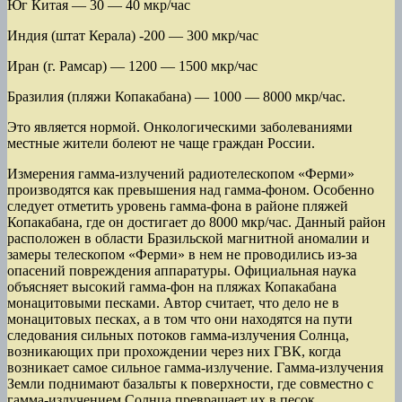
Юг Китая — 30 — 40 мкр/час
Индия (штат Керала) -200 — 300 мкр/час
Иран (г. Рамсар) — 1200 — 1500 мкр/час
Бразилия (пляжи Копакабана) — 1000 — 8000 мкр/час.
Это является нормой. Онкологическими заболеваниями
местные жители болеют не чаще граждан России.
Измерения гамма-излучений радиотелескопом «Ферми»
производятся как превышения над гамма-фоном. Особенно
следует отметить уровень гамма-фона в районе пляжей
Копакабана, где он достигает до 8000 мкр/час. Данный район
расположен в области Бразильской магнитной аномалии и
замеры телескопом «Ферми» в нем не проводились из-за
опасений повреждения аппаратуры. Официальная наука
объясняет высокий гамма-фон на пляжах Копакабана
монацитовыми песками. Автор считает, что дело не в
монацитовых песках, а в том что они находятся на пути
следования сильных потоков гамма-излучения Солнца,
возникающих при прохождении через них ГВК, когда
возникает самое сильное гамма-излучение. Гамма-излучения
Земли поднимают базальты к поверхности, где совместно с
гамма-излучением Солнца превращает их в песок,