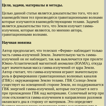
Цели, задачи, материалы и методы.
Целью данной статьи является доказательство того, что все
взаимодействия тел производятся гравитационными волнами
которые излучаются взаимодействующими телами. Задачей
является доказательство того, что Земля излучает гамма-
излучения, которые являются, по мнению автора,
гравитационными волнами.
Научная новизна
Автор предполагает, что телескоп «Ферми» наблюдает только
часть гамма-излучений Земли. Значительную часть гамма-
излучений он не наблюдает, так как выключается при пролете
Южно-Атлантической магнитной аномалии (ЮАМА), откуда
идет значительная масса гамма-излучений от ядра Земли.
Автор считает, что гамма-излучения играют значительную
роль в формировании гравитационных волновых каналов
(ГВК) с окружающими Землю телами. ГВК Солнце-Земля
существует на освещенной стороне Земли, но поддерживается
ГВК энергией гамма-излучений, которые поступает в него
при прохождении ГВК над материками. Солнечный ветер при
этом отклоняется гамма-излучением в направлении разломов
океанского дна в сторону от материков. Это определяет
быстрое прохождение солнечного ветра над материками и