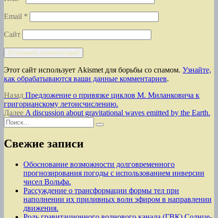
Email
*
Сайт
Этот сайт использует Akismet для борьбы со спамом.
Узнайте,
как обрабатываются ваши данные комментариев
.
Навигация
Предыдущая
Назад
Предложение о привязке циклов М. Миланковича к
запись:
григорианскому летоисчислению.
по
Следующая
Далее
A discussion about gravitational waves emitted by the Earth.
записям
Искать:
запись:
Поиск
Свежие записи
Обоснование возможности долговременного
прогнозирования погоды с использованием инверсии
чисел Вольфа.
Рассуждение о трансформации формы тел при
наполнении их приливных волн эфиром в направлении
движения.
Роль гравитационного волнового канала (ГВК) Солнце-