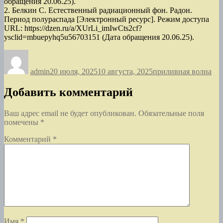
обращения 20.06.25).
2. Белкин С. Естественный радиационный фон. Радон.
Период полураспада [Электронный ресурс]. Режим доступа
URL: https://dzen.ru/a/XUrLi_imIwCts2cf?
ysclid=mbuepyhq5u56703151 (Дата обращения 20.06.25).
Автор
Опубликовано
Рубрики
admin
20 июля, 2025
10 августа, 2025
приливная волна
Добавить комментарий
Ваш адрес email не будет опубликован.
Обязательные поля
помечены
*
Комментарий
*
Имя
*