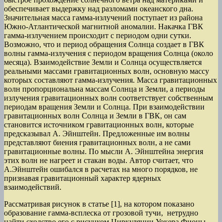
обеспечивает выдержку над разломами океанского дна.
Значительная масса гамма-излучений поступает из района
Южно-Атлантической магнитной аномалии. Накачка ГВК
гамма-излучением происходит с периодом одни сутки.
Возможно, что и период обращения Солнца создает в ГВК
волны гамма-излучения с периодом вращения Солнца (около
месяца). Взаимодействие Земли и Солнца осуществляется
реальными массами гравитационных волн, основную массу
которых составляют гамма-излучения. Масса гравитационных
волн пропорциональна массам Солнца и Земли, а периоды
излучения гравитационных волн соответствует собственным
периодам вращения Земли и Солнца. При взаимодействии
гравитационных волн Солнца и Земли в ГВК, он сам
становится источником гравитационных волн, которые
предсказывал А. Эйнштейн. Предложенные им волны
представляют биения гравитационных волн, а не сами
гравитационные волны. По мысли А. Эйнштейна энергия
этих волн не нагреет и стакан воды. Автор считает, что
А.Эйнштейн ошибался в расчетах на много порядков, не
признавая гравитационный характер ядерных
взаимодействий.
Рассматривая рисунок в статье [1], на котором показано
образование гамма-всплеска от грозовой тучи, нетрудно
найти сходство его с рисунком Циркуляции Уокера Фионы