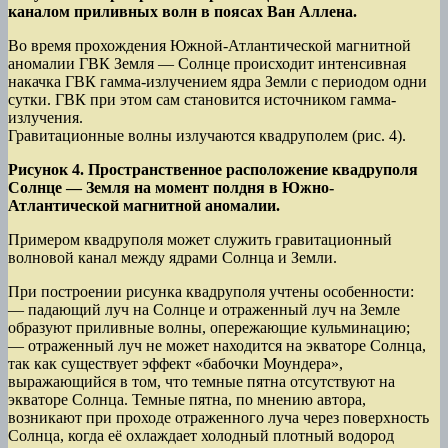
каналом приливных волн в поясах Ван Аллена.
Во время прохождения Южной-Атлантической магнитной
аномалии ГВК Земля — Солнце происходит интенсивная
накачка ГВК гамма-излучением ядра Земли с периодом одни
сутки. ГВК при этом сам становится источником гамма-
излучения.
Гравитационные волны излучаются квадруполем (рис. 4).
Рисунок 4. Пространственное расположение квадруполя
Солнце — Земля на момент полдня в Южно-
Атлантической магнитной аномалии.
Примером квадруполя может служить гравитационный
волновой канал между ядрами Солнца и Земли.
При построении рисунка квадруполя учтены особенности:
— падающий луч на Солнце и отраженный луч на Земле
образуют приливные волны, опережающие кульминацию;
— отраженный луч не может находится на экваторе Солнца,
так как существует эффект «бабочки Моундера»,
выражающийся в том, что темные пятна отсутствуют на
экваторе Солнца. Темные пятна, по мнению автора,
возникают при проходе отраженного луча через поверхность
Солнца, когда её охлаждает холодный плотный водород