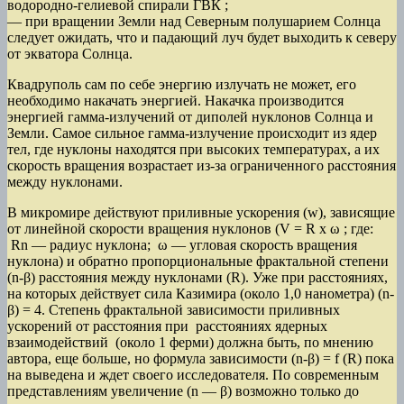
водородно-гелиевой спирали ГВК ;
— при вращении Земли над Северным полушарием Солнца
следует ожидать, что и падающий луч будет выходить к северу
от экватора Солнца.
Квадруполь сам по себе энергию излучать не может, его
необходимо накачать энергией. Накачка производится
энергией гамма-излучений от диполей нуклонов Солнца и
Земли. Самое сильное гамма-излучение происходит из ядер
тел, где нуклоны находятся при высоких температурах, а их
скорость вращения возрастает из-за ограниченного расстояния
между нуклонами.
В микромире действуют приливные ускорения (w), зависящие
от линейной скорости вращения нуклонов (V = R x ω ; где:
Rn — радиус нуклона; ω — угловая скорость вращения
нуклона) и обратно пропорциональные фрактальной степени
(n-β) расстояния между нуклонами (R). Уже при расстояниях,
на которых действует сила Казимира (около 1,0 нанометра) (n-
β) = 4. Степень фрактальной зависимости приливных
ускорений от расстояния при расстояниях ядерных
взаимодействий (около 1 ферми) должна быть, по мнению
автора, еще больше, но формула зависимости
(n-β) = f (R) пока
на выведена и ждет своего исследователя. По современным
представлениям увеличение (n — β) возможно только до