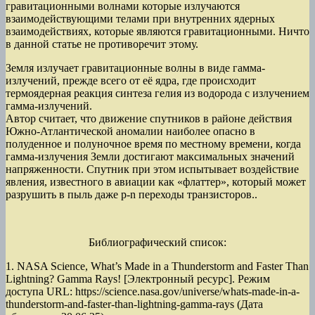
гравитационными волнами которые излучаются
взаимодействующими телами при внутренних ядерных
взаимодействиях, которые являются гравитационными. Ничто
в данной статье не противоречит этому.
Земля излучает гравитационные волны в виде гамма-
излучений, прежде всего от её ядра, где происходит
термоядерная реакция синтеза гелия из водорода с излучением
гамма-излучений.
Автор считает, что движение спутников в районе действия
Южно-Атлантической аномалии наиболее опасно в
полуденное и полуночное время по местному времени, когда
гамма-излучения Земли достигают максимальных значений
напряженности. Спутник при этом испытывает воздействие
явления, известного в авиации как «флаттер», который может
разрушить в пыль даже р-n переходы транзисторов..
Библиографический список:
1. NASA Science, What’s Made in a Thunderstorm and Faster Than
Lightning? Gamma Rays! [Электронный ресурс]. Режим
доступа URL: https://science.nasa.gov/universe/whats-made-in-a-
thunderstorm-and-faster-than-lightning-gamma-rays (Дата