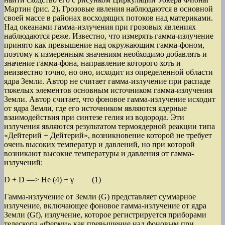
Мартин (рис. 2)
.
Грозовые явления наблюдаются в основной
своей массе в районах восходящих потоков над материками.
Над океанами гамма-излучения при грозовых явлениях
наблюдаются реже. Известно, что измерять гамма-излучение
принято как превышение над окружающим гамма-фоном,
поэтому к измеренным значениям необходимо добавлять и
значение гамма-фона, направление которого хоть и
неизвестно точно, но оно, исходит из определенной области
ядра Земли. Автор не считает гамма-излучение при распаде
тяжелых элементов основным источником гамма-излучения
Земли. Автор считает, что фоновое гамма-излучение исходит
от ядра Земли, где его источником являются ядерные
взаимодействия при синтезе гелия из водорода. Эти
излучения являются результатом термоядерной реакции типа
«Дейтерий + Дейтерий», возникновение которой не требует
очень высоких температур и давлений, но при которой
возникают высокие температуры и давления от гамма-
излучений:
D + D —> He (4) + γ (1)
Гамма-излучение от Земли (G) представляет суммарное
излучение, включающее фоновое гамма-излучение от ядра
Земли (Gf), излучение, которое регистрируется приборами
телескопа «Ферми» как превышение над фоновым при