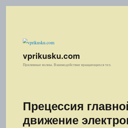
vprikusku.com
Приливные волны. Взаимодействие вращающихся тел.
Прецессия главно
движение электро