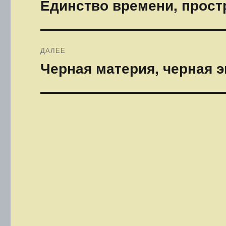
Единство времени, простр
Предыдущая
запись:
записям
ДАЛЕЕ
Черная материя, черная 
Следующая
запись: