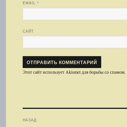
EMAIL
*
САЙТ
Этот сайт использует Akismet для борьбы со спамом.
Навигация
НАЗАД
по