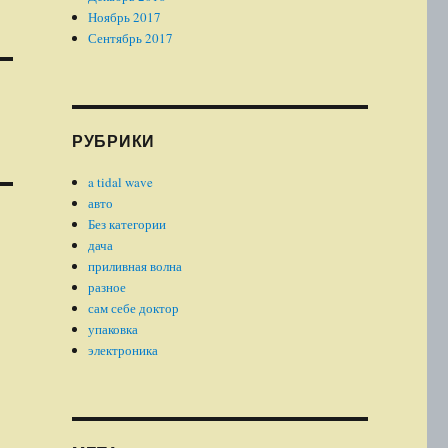
Ноябрь 2017
Сентябрь 2017
РУБРИКИ
a tidal wave
авто
Без категории
дача
приливная волна
разное
сам себе доктор
упаковка
электроника