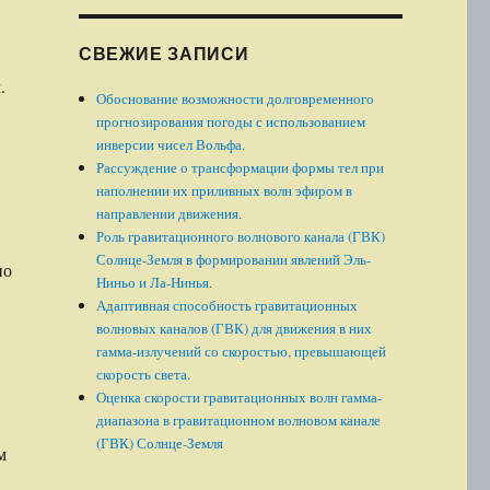
СВЕЖИЕ ЗАПИСИ
.
Обоснование возможности долговременного
прогнозирования погоды с использованием
инверсии чисел Вольфа.
Рассуждение о трансформации формы тел при
наполнении их приливных волн эфиром в
направлении движения.
Роль гравитационного волнового канала (ГВК)
Солнце-Земля в формировании явлений Эль-
но
Ниньо и Ла-Нинья.
Адаптивная способность гравитационных
волновых каналов (ГВК) для движения в них
гамма-излучений со скоростью, превышающей
скорость света.
Оценка скорости гравитационных волн гамма-
диапазона в гравитационном волновом канале
(ГВК) Солнце-Земля
м