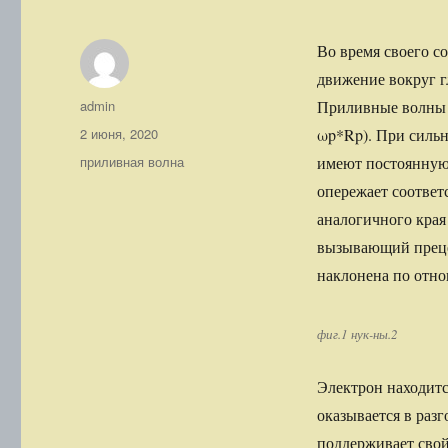
Во время своего с
движение вокруг 
Автор
admin
Приливные волны 
Опубликовано
2 июня, 2020
ωp*Rp). При силь
Рубрики
приливная волна
имеют постоянную 
опережает соответ
аналогичного края
вызывающий прецес
наклонена по отн
фиг.1 нук-ны.2
Электрон находитс
оказывается в раз
поддерживает свой