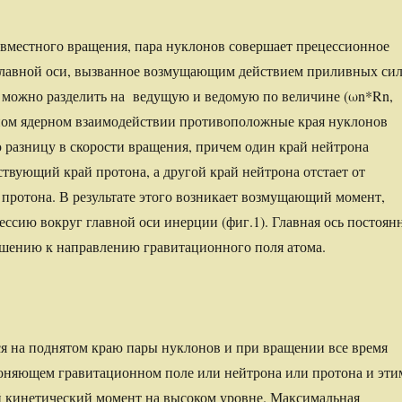
овместного вращения, пара нуклонов совершает прецессионное
главной оси, вызванное возмущающим действием приливных сил
можно разделить на ведущую и ведомую по величине (ωn*Rn,
ном ядерном взаимодействии противоположные края нуклонов
разницу в скорости вращения, причем один край нейтрона
ствующий край протона, а другой край нейтрона отстает от
 протона. В результате этого возникает возмущающий момент,
сию вокруг главной оси инерции (фиг.1). Главная ось постоян
ошению к направлению гравитационного поля атома.
я на поднятом краю пары нуклонов и при вращении все время
гоняющем гравитационном поле или нейтрона или протона и эти
 кинетический момент на высоком уровне. Максимальная