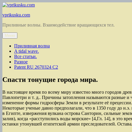
Перейти
к
vprikusku.com
содержимому
Приливные волны. Взаимодействие вращающихся тел.
Меню
Приливная волна
A tidal wave.
Все статьи.
Разное
Patent RU 2670324 C2
Спасти тонущие города мира.
В настоящее время по всему миру известно много городов древ
Павлопетри и т. д.. Причины затопления называются разные и ч
изменение формы гидросферы Земли в результате её прецессии
Некоторые ученые давно предполагали, что в 1350 году до н.
в Египте, извержения вулкана острова Санторин, сильные зем
залив), когда «расступились воды морские» [4,Гл. 14], в это в
останки утонувшей египетской армии преследователей. Оставал