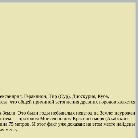
ександрия, Гераклион, Тир (Сур), Диоскурия, Куба,
теза, что общей причиной затопления древних городов является
я Земли. Это были годы небывалых невзгод на Земле; неурожаи
обытием — проходом Моисея по дну Красного моря (Акабский
бина 75 метров. И этот факт уже доказан; на этом месте найдены
у месту.