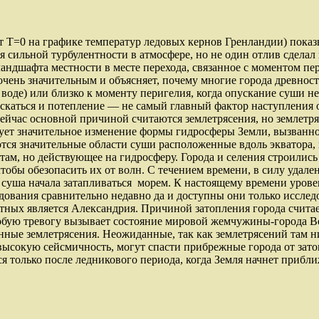
ент Т=0 на графике температур ледовых кернов Гренландии) пока
 сильной турбулентности в атмосфере, но не один отлив сделал
ландшафта местности в месте перехода, связанное с моментом пе
чень значительным и объясняет, почему многие города древност
воде) или близко к моменту перигелия, когда опускание суши 
ускаться и потепление — не самый главный фактор наступления 
йчас основной причиной считаются землетрясения, но землетряс
ует значительное изменение формы гидросферы Земли, вызванное
голяются значительные области суши расположенные вдоль экватора
ам, но действующее на гидросферу. Города и селения строились 
тобы обезопасить их от волн. С течением времени, в силу удале
и суша начала затапливаться морем. К настоящему времени урове
едования сравнительно недавно да и доступны они только иссле
ных является Александрия. Причиной затопления города считает
ую тревогу вызывает состояние мировой жемчужины-города Вене
ные землетрясения. Неожиданные, так как землетрясений там ни
высокую сейсмичность, могут спасти прибрежные города от затоп
я только после ледникового периода, когда Земля начнет прибли