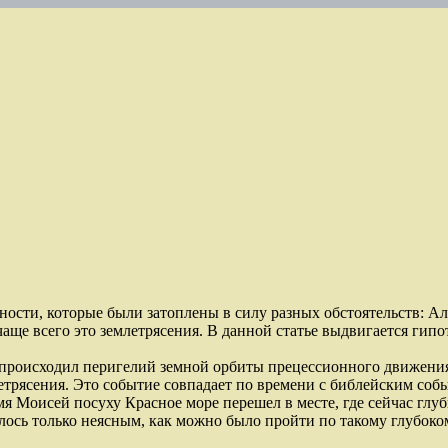
ности, которые были затоплены в силу разных обстоятельств: Ал
аще всего это землетрясения. В данной статье выдвигается гипо
.
э. происходил перигелий земной орбиты прецессионного движени
летрясения. Это событие совпадает по времени с библейским с
ремя Моисей посуху Красное море перешел в месте, где сейчас глу
ось только неясным, как можно было пройти по такому глубоком