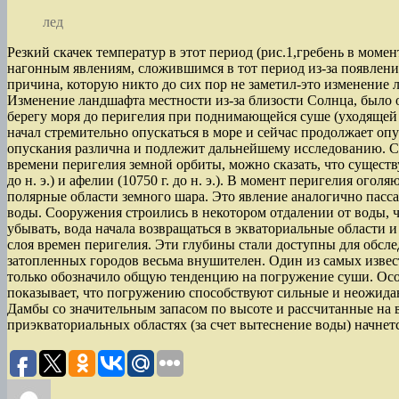
лед
Резкий скачек температур в этот период (рис.1,гребень в мом
нагонным явлениям, сложившимся в тот период из-за появления
причина, которую никто до сих пор не заметил-это изменение 
Изменение ландшафта местности из-за близости Солнца, было о
берегу моря до перигелия при поднимающейся суше (уходящей 
начал стремительно опускаться в море и сейчас продолжает оп
опускания различна и подлежит дальнейшему исследованию. Се
времени перигелия земной орбиты, можно сказать, что существ
до н. э.) и афелии (10750 г. до н. э.). В момент перигелия о
полярные области земного шара. Это явление аналогично пассат
воды. Сооружения строились в некотором отдалении от воды, ч
убывать, вода начала возвращаться в экваториальные области 
слоя времен перигелия. Эти глубины стали доступны для обсл
затопленных городов весьма внушителен. Один из самых извест
только обозначило общую тенденцию на погружение суши. Особ
показывает, что погружению способствуют сильные и неожидан
Дамбы со значительным запасом по высоте и рассчитанные на 
приэкваториальных областях (за счет вытеснение воды) начнетс
Автор
Опубликовано
Рубрики