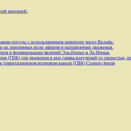
ной материей.
ания погоды с использованием инверсии чисел Вольфа.
и их приливных волн эфиром в направлении движения.
емля в формировании явлений Эль-Ниньо и Ла-Нинья.
ов (ГВК) для движения в них гамма-излучений со скоростью, п
в гравитационном волновом канале (ГВК) Солнце-Земля