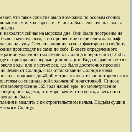
зывает, что такое событие было возможно по особым сгонно-
 возможным исход евреев из Египта. Была еще очень важная
ригелия.
и находятся сейчас на морском дне. Они были построены на
не было значительным, а по прошествию перигелия ландшафт
океана на сушу. Степень влияния разных факторов на глубину
ения происходят не сами по себе. В свете определенного
 разной удаленностью Земли от Солнца в перигелии (1350 г.
, где и зарождались первые цивилизации. Вода выдавливается в
около воды или в устьях рек, где было достаточно пресной
ния Земли от Солнца, сила отталкивания Солнца начала
нь воды поднялся до 40-50 метров относительно исторического
дователям со специальной водолазной подготовкой. Список
ся землетрясение 365 года нашей эры, но землетрясение
ции, нет надежд, что море начнет отступать, а весь опыт
когда не было.
ления и медлить с их строительством нельзя. Подъём суши в
жаться к Солнцу.