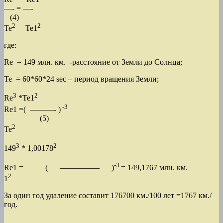
—- = —-
(4)
2
2
Te
Te1
где:
Re = 149 млн. км. -расстояние от Земли до Солнца;
Te = 60*60*24 sec – период вращения Земли;
3
2
Re
*Te1
-3
Re1 =( ———- )
(5)
2
Te
3
2
149
* 1,00178
-3
Re1 = ( ————— )
= 149,1767 млн. км.
2
1
За один год удаление составит 176700 км./100 лет =1767 км./
год.