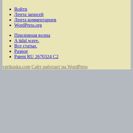
Войти
Лента записей
Лента комментариев
WordPress.org
Приливная волна
A tidal wave.
Все статьи.
Разное
Patent RU 2670324 C2
vprikusku.com
Сайт работает на WordPress