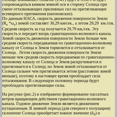
сопровождаться кивком земной оси в сторону Солнца при
смене отталкивающих приливных сил на притягивающие
всемирного притяжения (ньтоновские).
По данным НАСА, скорость движения поверхности Земли
(R
*ω
) зимой составляет 30,29 км/сек., а летом 29,29 км./сек.
e
е
Средняя скорость за год получается 29,79 км,/сек. Эту
скорость и передает вихрь гравитационно-волнового канала.
Зимой скорость движения поверхности Земли больше чем
средняя скорость передаваемая по гравитационно-волновому
каналу от Солнца и Земля тормозится и отталкивается от
Солнца. Летом скорость движения поверхности Земли
меньше чем средняя скорость передаваемая по гравитационно-
волновому каналу от Солнца и Земля раскручивается и
притягивается к Солнцу, но Земля зимой отталкивается от
Солнца сильнее чем притягивается летом (расстояние зимой
меньше), поэтому в настоящее время преобладает сила
отталкивания. В следующую половину периода будут
преобладать притягивающие силы.
На рисунке (рис.2) и изображено формирование пассатных
ветров вращающим действием гравитационно-волнового
канала. Годовое движение Земли является движением
нутационным. В зимний период (для северного полушария)
склонение Солнца приобретает южное значение (δ
) и
S