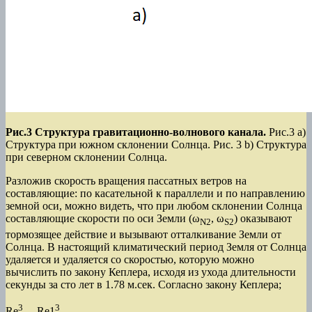
Рис.3 Структура гравитационно-волнового канала.
Рис.3 а)
Структура при южном склонении Солнца. Рис. 3 b) Структура
при северном склонении Солнца.
Разложив скорость вращения пассатных ветров на
составляющие: по касательной к параллели и по направлению
земной оси, можно видеть, что при любом склонении Солнца
составляющие скорости по оси Земли (ω
, ω
) оказывают
Ν2
S2
тормозящее действие и вызывают отталкивание Земли от
Солнца. В настоящий климатический период Земля от Солнца
удаляется и удаляется со скоростью, которую можно
вычислить по закону Кеплера, исходя из ухода длительности
секунды за сто лет в 1.78 м.сек. Согласно закону Кеплера;
3
3
Re
Re1