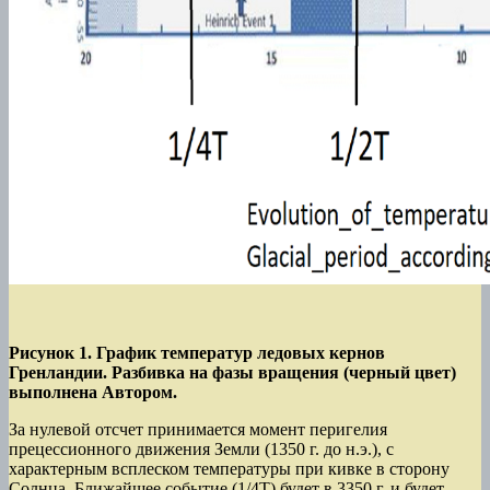
Рисунок 1. График температур ледовых кернов
Гренландии. Разбивка на фазы вращения (черный цвет)
выполнена Автором.
За нулевой отсчет принимается момент перигелия
прецессионного движения Земли (1350 г. до н.э.), с
характерным всплеском температуры при кивке в сторону
Солнца. Ближайшее событие (1/4Т) будет в 3350 г. и будет