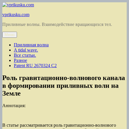
Перейти
к
vprikusku.com
содержимому
Приливные волны. Взаимодействие вращающихся тел.
Меню
Приливная волна
A tidal wave.
Все статьи.
Разное
Patent RU 2670324 C2
Роль гравитационно-волнового канала
в формировании приливных волн на
Земле
Аннотация:
В статье рассматривается роль гравитационно-волнового