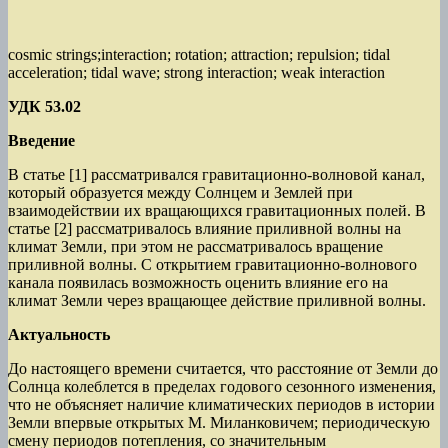
cosmic strings;interaction; rotation; attraction; repulsion; tidal
acceleration; tidal wave; strong interaction; weak interaction
УДК 53.02
Введение
В статье [1] рассматривался гравитационно-волновой канал,
который образуется между Солнцем и Землей при
взаимодействии их вращающихся гравитационных полей. В
статье [2] рассматривалось влияние приливной волны на
климат Земли, при этом не рассматривалось вращение
приливной волны. С открытием гравитационно-волнового
канала появилась возможность оценить влияние его на
климат Земли через вращающее действие приливной волны.
Актуальность
До настоящего времени считается, что расстояние от Земли до
Солнца колеблется в пределах годового сезонного изменения,
что не объясняет наличие климатических периодов в истории
Земли впервые открытых М. Миланковичем; периодическую
смену периодов потепления, со значительным