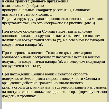
и
силы гравитационного притяжения
(
ньютоновские
),
обратно
пропорциональные
квадрату
расстояния, начинают
притягивать Землю к Солнцу.
В целом структуру гравитационно-волнового канала можно
представить так, как это изображено на рисунке (рис.3).
При южном склонении Солнца вихрь гравитационно-
волнового канала раскручивает пассатные ветры в южном
полушарии вокруг точки зенита (z), а в северном полушарии
вокруг точки надира (n).
При северном склонении Солнца вихрь гравитационно-
волнового канала раскручивает пассатные ветры в южном
полушарии вокруг точки надира (n), а в северном полушарии
вокруг точки зенита (z).
При нахождении Солнца вблизи экватора скорость
поверхности Земли равна скорости поверхности Солнца и
вращающее действие гравитационно-волнового
канала сводится к минимуму и вся энергия канала направлена
на поступательное движение вдоль экватора, формируя «сезон
дождей» в тропиках.