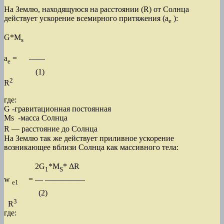
На Землю, находящуюся на расстоянии (R) от Солнца
действует ускорение всемирного притяжения (a
):
е
G*M
s
a
= ——
е
(1)
2
R
где:
G -гравитационная постоянная
Мs -масса Солнца
R — расстояние до Солнца
На Землю так же действует приливное ускорение
возникающее вблизи Солнца как массивного тела:
2G
*M
* ΔR
1
S
w
= — —————
e
1
(2)
3
R
где: