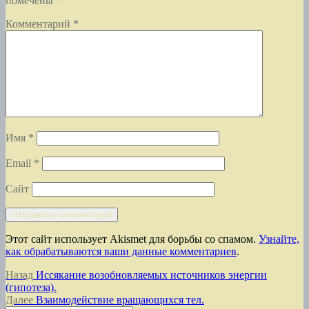
помечены
*
Комментарий
*
Имя
*
Email
*
Сайт
Этот сайт использует Akismet для борьбы со спамом.
Узнайте,
как обрабатываются ваши данные комментариев
.
Навигация
Предыдущая
Назад
Иссякание возобновляемых источников энергии
запись:
(гипотеза).
по
Следующая
Далее
Взаимодействие вращающихся тел.