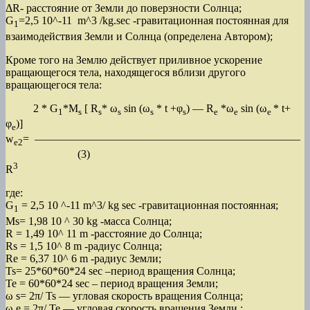
ΔR- расстояние от Земли до поверзности Солнца;
G
=2,5 10^-11 m^3 /kg.sec -гравитационная постоянная для
1
взаимодействия Земли и Солнца (определена Автором);
Кроме того на Землю действует приливное ускорение
вращающегося тела, находящегося вблизи другого
вращающегося тела:
2 * G
*M
[ R
* ω
sin (ω
* t +φ
) — R
*ω
sin (ω
* t+
1
s
s
s
s
s
e
е
е
φ
)]
e
w
= ————————————————————————
e
2
(3)
3
R
где:
G
= 2,5 10 ^-11 m^3/ kg sec -гравитационная постоянная;
1
Ms= 1,98 10 ^ 30 kg -масса Солнца;
R = 1,49 10^ 11 m -расстояние до Солнца;
Rs = 1,5 10^ 8 m -радиус Солнца;
Re = 6,37 10^ 6 m -радиус Земли;
Ts= 25*60*60*24 sec –период вращения Солнца;
Te = 60*60*24 sec – период вращения Земли;
ω s= 2π/ Ts — угловая скорость вращения Солнца;
ω e = 2π/ Te — угловая скорость вращения Земли ;