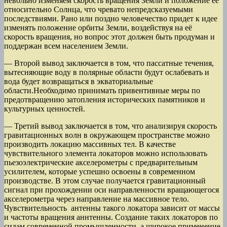
невольно изменяем скорость вращения Земли и положение её
относительно Солнца, что чревато непредсказуемыми
последствиями. Рано или поздно человечество придет к идее
изменять положение орбиты Земли, воздействуя на её
скорость вращения, но вопрос этот должен быть продуман и
поддержан всем населением Земли.
— Второй вывод заключается в том, что пассатные течения,
вытесняющие воду в полярные области будут ослабевать и
вода будет возвращаться в экваториальные
области.Необходимо принимать привентивные меры по
предотвращению затопления исторических памятников и
культурных ценностей.
— Третий вывод заключается в том, что анализируя скорость
гравитационных волн в окружающем пространстве можно
производить локацию массивных тел. В качестве
чувствительного элемента локаторов можно использовать
пьезоэлектрические акселерометры с предварительным
усилителем, которые успешно освоены в современном
производстве. В этом случае получается гравитационный
сигнал при прохождении оси направленности вращающегося
акселерометра через направление на массивное тело.
Чувствительность антенны такого локатора зависит от массы
и частоты вращения аннтенны. Создание таких локаторов по
силам современной промышленности, а широкое применение