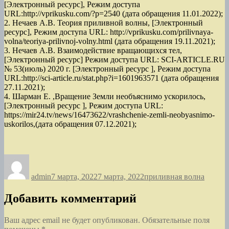
[Электронный ресурс], Режим доступа
URL:http://vprikusku.com/?p=2540 (дата обращения 11.01.2022);
2. Нечаев А.В. Теория приливной волны, [Электронный
ресурс], Режим доступа URL: http://vprikusku.com/prilivnaya-
volna/teoriya-prilivnoj-volny.html (дата обращения 19.11.2021);
3. Нечаев А.В. Взаимодействие вращающихся тел,
[Электронный ресурс] Режим доступа URL: SCI-ARTICLE.RU
№ 53(июль) 2020 г. [Электронный ресурс ], Режим доступа
URL:http://sci-article.ru/stat.php?i=1601963571 (дата обращения
27.11.2021);
4. Шарман Е. ,Вращение Земли необъяснимо ускорилось,
[Электронный ресурс ], Режим доступа URL:
https://mir24.tv/news/16473622/vrashchenie-zemli-neobyasnimo-
uskorilos,(дата обращения 07.12.2021);
Автор
Опубликовано
Рубрики
admin
7 марта, 2022
7 марта, 2022
приливная волна
Добавить комментарий
Ваш адрес email не будет опубликован.
Обязательные поля