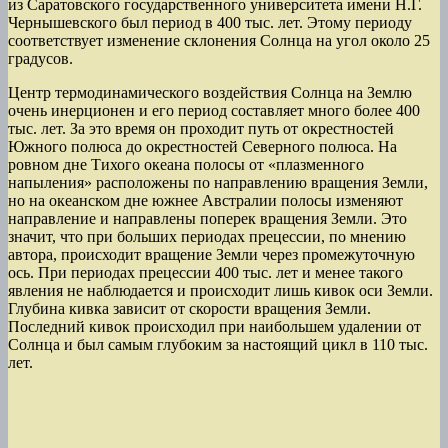
из Саратовского государственного университета имени Н.Г.
Чернышевского был период в 400 тыс. лет. Этому периоду
соответствует изменение склонения Солнца на угол около 25
градусов.
Центр термодинамического воздействия Солнца на Землю
очень инерционен и его период составляет много более 400
тыс. лет. За это время он проходит путь от окрестностей
Южного полюса до окрестностей Северного полюса. На
ровном дне Тихого океана полосы от «плазменного
напыления» расположены по направлению вращения Земли,
но на океанском дне южнее Австралии полосы изменяют
направление и направлены поперек вращения Земли. Это
значит, что при больших периодах прецессии, по мнению
автора, происходит вращение Земли через промежуточную
ось. При периодах прецессии 400 тыс. лет и менее такого
явления не наблюдается и происходит лишь кивок оси Земли.
Глубина кивка зависит от скорости вращения Земли.
Последний кивок происходил при наибольшем удалении от
Солнца и был самым глубоким за настоящий цикл в 110 тыс.
лет.