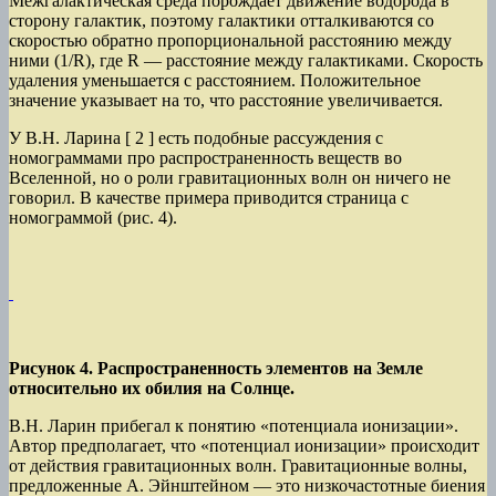
Межгалактическая среда порождает движение водорода в
сторону галактик, поэтому галактики отталкиваются с
о
скоростью
обратно пропорциональной расстоянию между
ними (1/
R
)
,
где
R —
расстояние между галактиками.
Скорость
удаления уменьшается с расстоянием. Положительное
значение указывает на то, что расстояние увеличивается.
У В.Н. Ларина
[ 2 ]
есть подобные рассуждения с
номограммами про распространенность веществ во
Вселенной, но о роли гравитационных волн он ничего не
говорил. В качестве примера приводится страница с
номограммой (рис. 4).
Рисунок 4. Распространенность элементов на Земле
относительно их обилия на Солнце.
В.Н. Ларин прибегал к понятию «потенциала ионизации».
Автор предполагает, что «потенциал ионизации» происходит
от действия гравитационных волн. Гравитационные волны,
предложенные А. Эйнштейном — это низкочастотные биения