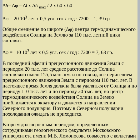
Δδ
= Δφ = Δ
t
х
Δδ
/ 2
х
60 x 60
max
3
Δφ =
20
10
лет
x 0,5
угл. сек
/
год : 7200 = 1, 39 гр.
Общее смещение по широте (
Δφ
)
центра термодинамического
воздействия Солнца на Землю за 110 тыс. летний цикл
составит:
3
Δφ =
110 10
лет
x 0,5
угл. сек
/
год : 7200 = 7, 63 гр.
В последний афелий прецессионного движения Земли с
периодом 20 тыс. лет среднее расстояние до Солнца
составляло около 155,5 млн. км. и он совпадал с перигелием
прецессионного движения Земли с периодом 110 тыс. лет. В
настоящее время Земля должна была удаляться от Солнца и по
периоду 110 тыс. лет и по периоду 20 тыс. лет, но центр
термодинамического воздействия Солнца на Землю
приближается к экватору и движется в направлении
Северного полушария. Поэтому в Северном полушарии
похолодания ожидать не приходится.
Вторым долгосрочным периодом, определенным
сотрудниками геологического факультета Московского
университета имени М.В. Ломоносова совместно с коллегами