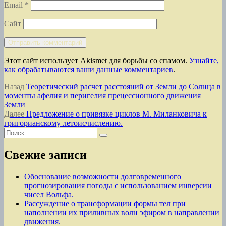
Email
*
Сайт
Этот сайт использует Akismet для борьбы со спамом.
Узнайте,
как обрабатываются ваши данные комментариев
.
Навигация
Предыдущая
Назад
Теоретический расчет расстояний от Земли до Солнца в
запись:
моменты афелия и перигелия прецессионного движения
по
Земли
записям
Следующая
Далее
Предложение о привязке циклов М. Миланковича к
запись:
григорианскому летоисчислению.
Искать:
Поиск
Свежие записи
Обоснование возможности долговременного
прогнозирования погоды с использованием инверсии
чисел Вольфа.
Рассуждение о трансформации формы тел при
наполнении их приливных волн эфиром в направлении
движения.