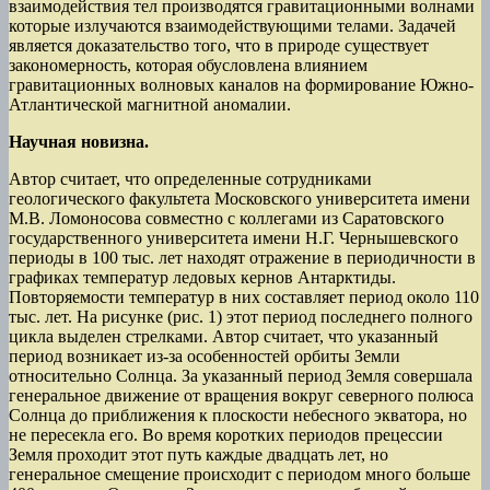
взаимодействия тел производятся гравитационными волнами
которые излучаются взаимодействующими телами. Задачей
является доказательство того, что в природе существует
закономерность, которая обусловлена влиянием
гравитационных волновых каналов на формирование Южно-
Атлантической магнитной аномалии.
Научная новизна.
Автор считает, что определенные сотрудниками
геологического факультета Московского университета имени
М.В. Ломоносова совместно с коллегами из Саратовского
государственного университета имени Н.Г. Чернышевского
периоды в 100 тыс. лет находят отражение в периодичности в
графиках температур ледовых кернов Антарктиды.
Повторяемости температур в них составляет период около 110
тыс. лет. На рисунке (рис. 1) этот период последнего полного
цикла выделен стрелками. Автор считает, что указанный
период возникает из-за особенностей орбиты Земли
относительно Солнца. За указанный период Земля совершала
генеральное движение от вращения вокруг северного полюса
Солнца до приближения к плоскости небесного экватора, но
не пересекла его. Во время коротких периодов прецессии
Земля проходит этот путь каждые двадцать лет, но
генеральное смещение происходит с периодом много больше