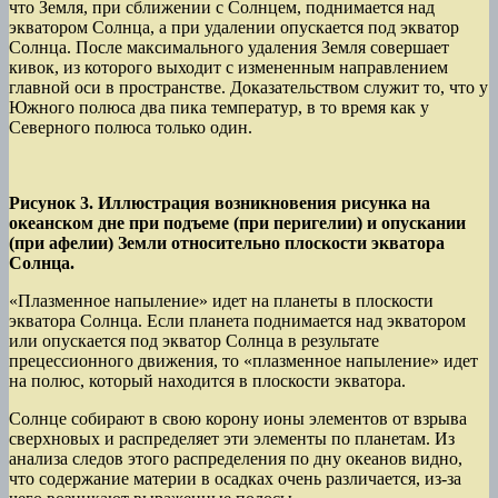
что Земля, при сближении с Солнцем, поднимается над
экватором Солнца, а при удалении опускается под экватор
Солнца. После максимального удаления Земля совершает
кивок, из которого выходит с измененным направлением
главной оси в пространстве. Доказательством служит то, что у
Южного полюса два пика температур, в то время как у
Северного полюса только один.
Рисунок 3. Иллюстрация возникновения рисунка на
океанском дне при подъеме (при перигелии) и опускании
(при афелии) Земли относительно плоскости экватора
Солнца.
«Плазменное напыление» идет на планеты в плоскости
экватора Солнца. Если планета поднимается над экватором
или опускается под экватор Солнца в результате
прецессионного движения, то «плазменное напыление» идет
на полюс, который находится в плоскости экватора.
Солнце собирают в свою корону ионы элементов от взрыва
сверхновых и распределяет эти элементы по планетам. Из
анализа следов этого распределения по дну океанов видно,
что содержание материи в осадках очень различается, из-за