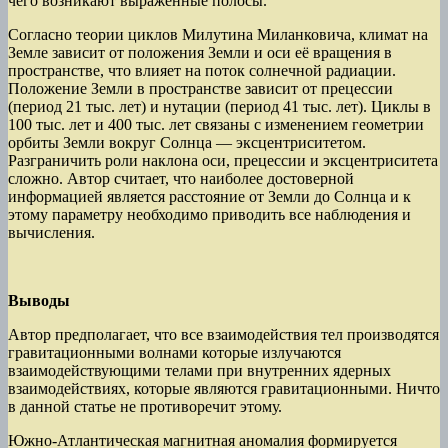
чего возникают выраженные полосы.
Согласно теории циклов Милутина Миланковича, климат на
Земле зависит от положения Земли и оси её вращения в
пространстве, что влияет на поток солнечной радиации.
Положение Земли в пространстве зависит от прецессии
(период 21 тыс. лет) и нутации (период 41 тыс. лет). Циклы в
100 тыс. лет и 400 тыс. лет связаны с изменением геометрии
орбиты Земли вокруг Солнца — эксцентриситетом.
Разграничить роли наклона оси, прецессии и эксцентриситета
сложно. Автор считает, что наиболее достоверной
информацией является расстояние от Земли до Солнца и к
этому параметру необходимо приводить все наблюдения и
вычисления.
Выводы
Автор предполагает, что все взаимодействия тел производятся
гравитационными волнами которые излучаются
взаимодействующими телами при внутренних ядерных
взаимодействиях, которые являются гравитационными. Ничто
в данной статье не противоречит этому.
Южно-Атлантическая магнитная аномалия формируется