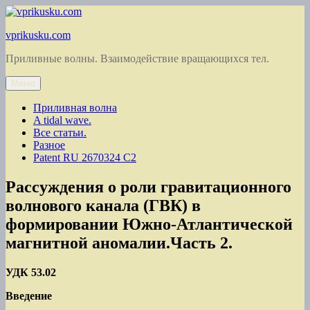
Перейти
к
vprikusku.com
содержимому
Приливные волны. Взаимодействие вращающихся тел.
Меню
Приливная волна
A tidal wave.
Все статьи.
Разное
Patent RU 2670324 C2
Рассуждения о роли гравитационного
волнового канала (ГВК) в
формировании Южно-Атлантической
магнитной аномалии.Часть 2.
УДК 53.02
Введение