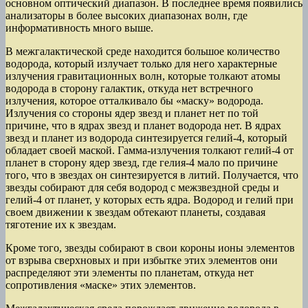
основном оптический диапазон. В последнее время появились
анализаторы в более высоких диапазонах волн, где
информативность много выше.
В межгалактической среде находится большое количество
водорода, который излучает только для него характерные
излучения гравитационных волн, которые толкают атомы
водорода в сторону галактик, откуда нет встречного
излучения, которое отталкивало бы «маску» водорода.
Излучения со стороны ядер звезд и планет нет по той
причине, что в ядрах звезд и планет водорода нет. В ядрах
звезд и планет из водорода синтезируется гелий-4, который
обладает своей маской. Гамма-излучения толкают гелий-4 от
планет в сторону ядер звезд, где гелия-4 мало по причине
того, что в звездах он синтезируется в литий. Получается, что
звезды собирают для себя водород с межзвездной среды и
гелий-4 от планет, у которых есть ядра. Водород и гелий при
своем движении к звездам обтекают планеты, создавая
тяготение их к звездам.
Кроме того, звезды собирают в свои короны ионы элементов
от взрыва сверхновых и при избытке этих элементов они
распределяют эти элементы по планетам, откуда нет
сопротивления «маске» этих элементов.