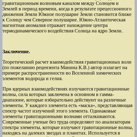
гравитационным волновым каналом между Солнцем и
Землей в период времени, когда в результате прецессионного
движения Земли Южное полушарие Земли становится ближе
к Солнцу чем Северное полушарие. Южно-Атлантическая
магнитная аномалия отражает нахождение центра
термодинамического воздействия Солнца на ядро Земли.
Заключение.
Теоретический расчет взаимодействия гравитационных волн
(по пожеланию рецензента Манина К.В.) автор излагает на
примере распространенности во Вселенной химических
элементов водорода и гелия.
При ядерных взаимодействиях излучаются гравитационные
волны, сила которых заключена в основном в гамма-
диапазоне, которые избирательно действуют на различные
элементы. У каждого элемента есть «маска», представляющая
спектр частот излучений этого элемента. Одинаковые
элементы гравитационными волнами отталкиваются.
Современные ученые без труда определяют по анализаторам
спектра элементы, которые излучают гравитационные волны,
находясь на далеких звездах и планетах. Используется в