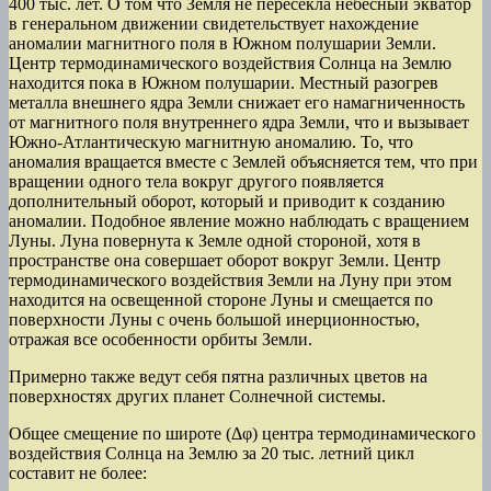
400 тыс. лет. О том что Земля не пересекла небесный экватор
в генеральном движении свидетельствует нахождение
аномалии магнитного поля в Южном полушарии Земли.
Центр термодинамического воздействия Солнца на Землю
находится пока в Южном полушарии. Местный разогрев
металла внешнего ядра Земли снижает его намагниченность
от магнитного поля внутреннего ядра Земли, что и вызывает
Южно-Атлантическую магнитную аномалию. То, что
аномалия вращается вместе с Землей объясняется тем, что при
вращении одного тела вокруг другого появляется
дополнительный оборот, который и приводит к созданию
аномалии. Подобное явление можно наблюдать с вращением
Луны. Луна повернута к Земле одной стороной, хотя в
пространстве она совершает оборот вокруг Земли. Центр
термодинамического воздействия Земли на Луну при этом
находится на освещенной стороне Луны и смещается по
поверхности Луны с очень большой инерционностью,
отражая все особенности орбиты Земли.
Примерно также ведут себя пятна различных цветов на
поверхностях других планет Солнечной системы.
Общее смещение по широте (
Δφ
)
центра термодинамического
воздействия Солнца на Землю за
20
тыс. летний цикл
составит не более: