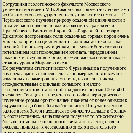
Сотрудники геологического факультета Московского
университета имени М.В. Ломоносова совместно с коллегами
из Саратовского государственного университета имени Н.Г.
Чернышевского изучили природу осадочной цикличности в
нижней части палеоценовых отложений Саратовского
Правобережья Восточно-Европейской древней платформы.
Циклично построенных толщ осадочных горных пород очень
много, но причина цикличности в данном месте оставалась
неясной. По некоторым оценкам, она может быть связана с
потеплением или похолоданием климата, чередованием
влажных и засушливых эпох, времен высокого или низкого
стояния уровня Мирового океана.
По результатам статистического Фурье-анализа полученного
комплекса данных определена закономерная повторяемость
изученных параметров, в частности, выявлены циклы,
отождествляемые с циклами большого и малого
эксцентриситетов земной орбиты длительностью 100 и 400
тысяч лет. Эти циклы представляют собой периодическое
изменение формы орбиты нашей планеты от более близкой к
окружности до более близкой к эллипсу. Получается, что в
разное время Земля находится то ближе, то дальше к Солнцу
и, соответственно, наша планета получает то относительно
больше, то меньше солнечного света и тепла, что, в свою
очередь, приводит к чередованию эпох относительного
потепления и похолодания климата.