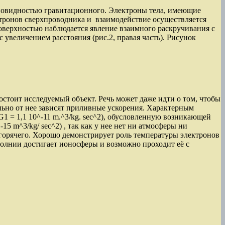
зновидностью гравитационного. Электроны тела, имеющие
ктронов сверхпроводника и взаимодействие осуществляется
верхностью наблюдается явление взаимного раскручивания с
 увеличением расстояния (рис.2, правая часть). Рисунок
остоит исследуемый объект. Речь может даже идти о том, чтобы
ьно от нее зависят приливные ускорения. Характерным
 = 1,1 10^-11 m.^3/kg. sec^2), обусловленную возникающей
 m^3/kg/ sec^2) , так как у нее нет ни атмосферы ни
горячего. Хорошо демонстрирует роль температуры электронов
молнии достигает ионосферы и возможно проходит её с