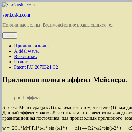
Перейти
к
vprikusku.com
содержимому
Приливные волны. Взаимодействие вращающихся тел.
Меню
Приливная волна
A tidal wave.
Все статьи.
Разное
Patent RU 2670324 C2
Приливная волна и эффект Мейснера.
рис.1 эффект
Эффект Мейснера (рис.1)заключается в том, что тело (1) находя
Данный эффект можно объяснить тем, что электроны холодного
гравитационная постоянная для производных приливного вза
w = 2G1*M*[ R1*ω1* sin (ω1* t + φ1) — R2*ω2*sin(ω2* t 