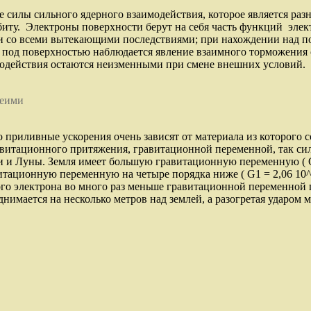
 силы сильного ядерного взаимодействия, которое является ра
биту. Электроны поверхности берут на себя часть функций эле
 со всеми вытекающими последствиями; при нахождении над по
и под поверхностью наблюдается явление взаимного торможения с
модействия остаются неизменными при смене внешних условий.
беими
приливные ускорения очень зависят от материала из которого с
витационного притяжения, гравитационной переменной, так сил
 и Луны. Земля имеет большую гравитационную переменную ( G1
ационную переменную на четыре порядка ниже ( G1 = 2,06 10^-15
го электрона во много раз меньше гравитационной переменной 
имается на несколько метров над землей, а разогретая ударом 