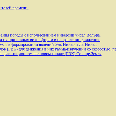
ителей времени.
ания погоды с использованием инверсии чисел Вольфа.
и их приливных волн эфиром в направлении движения.
емля в формировании явлений Эль-Ниньо и Ла-Нинья.
ов (ГВК) для движения в них гамма-излучений со скоростью, п
в гравитационном волновом канале (ГВК) Солнце-Земля