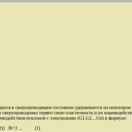
щееся в сверхпроводящем состоянии удерживается на некотором ра
 сверхпроводника теряют свою пластичность и их взаимодейств
имодействия нуклонов с электронами (G1,G2…Gn) в формуле:
+ φ2)] /R^3 … [1]