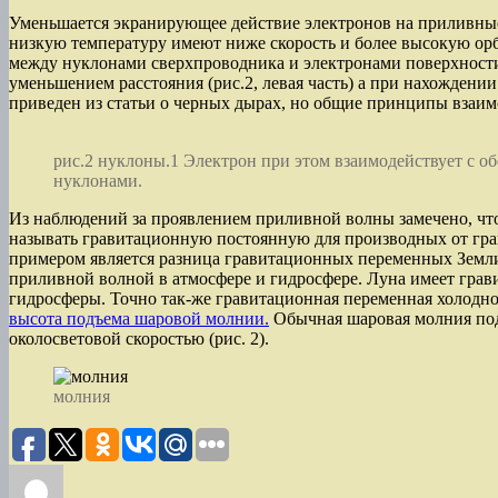
Уменьшается экранирующее действие электронов на приливные
низкую температуру имеют ниже скорость и более высокую ор
между нуклонами сверхпроводника и электронами поверхности
уменьшением расстояния (рис.2, левая часть) а при нахождени
приведен из статьи о черных дырах, но общие принципы взаи
рис.2 нуклоны.1 Электрон при этом взаимодействует с о
нуклонами.
Из наблюдений за проявлением приливной волны замечено, что 
называть гравитационную постоянную для производных от гра
примером является разница гравитационных переменных Земли
приливной волной в атмосфере и гидросфере. Луна имеет гравит
гидросферы. Точно так-же гравитационная переменная холодно
высота подъема шаровой молнии.
Обычная шаровая молния подн
околосветовой скоростью (рис. 2).
молния
Автор
Опубликовано
Рубрики