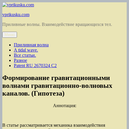
Перейти
к
vprikusku.com
содержимому
Приливные волны. Взаимодействие вращающихся тел.
Меню
Приливная волна
A tidal wave.
Все статьи.
Разное
Patent RU 2670324 C2
Формирование гравитационными
волнами гравитационно-волновых
каналов. (Гипотеза)
Аннотация:
В статье рассматривается механика взаимодействия