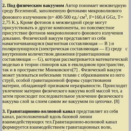
2. Под физическим вакуумом
Автор понимает межзвездную
среду Вселенной, заполненную фотонами микроволнового
3
фонового излучением (n= 400-500 ед./ см
, F=160,4 GGz, T=
2,75 K.)
.
Кроме фотонов в межзвездной среде могут
присутствовать и другие компоненты, но повсеместное
присутствие фотонов микроволнового фонового излучения
доказано. Физический вакуум представляет из себя
намагничивающуяся (магнитная составляющая — B ) и
поляризующуюся (злектрическая составляющая — E) среду с
внутренним количеством движения (гравитационная
составляющая — G), которая рассматривается математической
моделью в теории спиноров как в евклидовом пространстве,
так и в пространстве Минковского[7] . Физический вакуум
может увлекаться небесными телами с образованием из него
струй, особой гравитационной формы существования
материи, обладающей признаком неразрывности. Происходит
увлечение материи физического вакуума всей массой тел, а
затем происходит последовательное увлечение физического
вакуума слой за слоем самим же вакуумом по цепочке. [8]
3. Гравитационно-волновой канал
представляет из себя
канал, расположенный вдоль базовой линии
взаимодействующих тел.Гравитационно-волновой канал
формируется взаимодействием гравитационных волн,