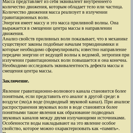
Масса представляет из себя эквивалент внутреннеего
количество движения, которым обладает тело или частица.
Количество движения масса реализует в излучении
гравитационных волн.
Энергия имеет массу и это масса приливной волны. Она
выражается в смещении центра массы в направлении
движения.
Анализ свойств приливных волн показывает, что в механике
существуют законы подобные началам термодинамики и
которые необходимо сформулировать; известно направление
передачи энергии от ведущей волны к ведомой, энтропия при
излучении гравитационных волн повышается и она конечна.
Необходимо исследовать эквивалентность дефекта массы и
смещения центра массы.
Заключение.
Явление гравитационно-волнового канала становится более
понятным, если представить его аналог в другой среде: в
воздухе (эхо),в воде (подводный звуковой канал). При анализе
распространения звуковых волн в воде становятся более
понятными такие явления как образование подводных
звуковых каналов между двумя излучающими источниками.
Особенности воды накладывают на это явление особое
свойство, которое можно охарактеризовать как «память».