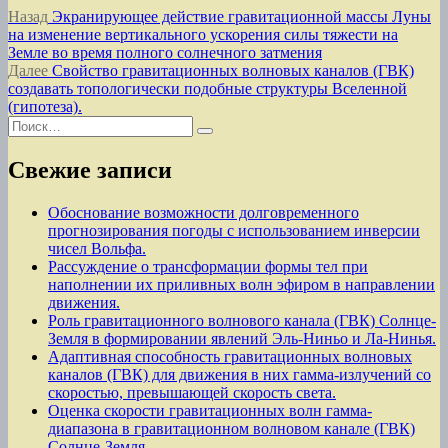
Навигация
Предыдущая
Назад
Экранирующее действие гравитационной массы Луны
запись:
на изменение вертикального ускорения силы тяжести на
по
Земле во время полного солнечного затмения
записям
Следующая
Далее
Свойство гравитационных волновых каналов (ГВК)
запись:
создавать топологически подобные структуры Вселенной
(гипотеза).
Искать:
Поиск
Свежие записи
Обоснование возможности долговременного
прогнозирования погоды с использованием инверсии
чисел Вольфа.
Рассуждение о трансформации формы тел при
наполнении их приливных волн эфиром в направлении
движения.
Роль гравитационного волнового канала (ГВК) Солнце-
Земля в формировании явлений Эль-Ниньо и Ла-Нинья.
Адаптивная способность гравитационных волновых
каналов (ГВК) для движения в них гамма-излучений со
скоростью, превышающей скорость света.
Оценка скорости гравитационных волн гамма-
диапазона в гравитационном волновом канале (ГВК)
Солнце-Земля