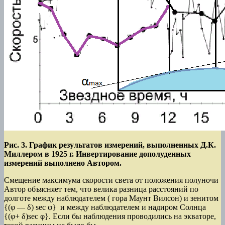
Рис. 3. График результатов измерений, выполненных Д.К.
Миллером в 1925 г. Инвертирование дополуденных
измерений выполнено Автором.
Смещение максимума скорости света от положения полуночи
Автор объясняет тем, что велика разница расстояний по
долготе между наблюдателем ( гора Маунт Вилсон) и зенитом
{(φ — δ) sec φ} и между наблюдателем и надиром Солнца
{(φ+ δ)sec φ}. Если бы наблюдения проводились на экваторе,