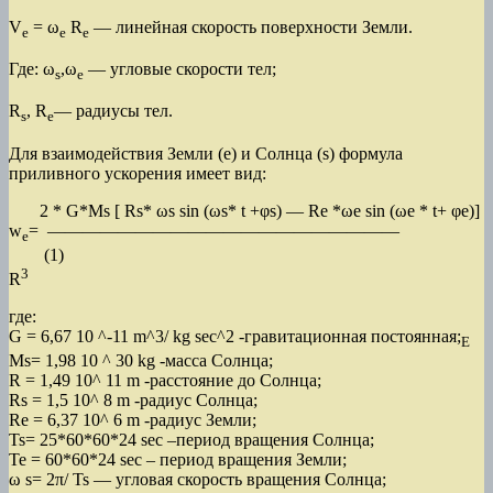
V
= ω
R
— линейная скорость поверхности Земли.
e
e
e
Где: ω
,ω
— угловые скорости тел;
s
e
R
, R
— радиусы тел.
s
e
Для взаимодействия Земли (е) и Солнца (s) формула
приливного ускорения имеет вид:
2 * G*Ms [ Rs* ωs sin (ωs* t +φs) — Re *ωе sin (ωе * t+ φe)]
w
= ————————————————————
e
(1)
3
R
где:
G = 6,67 10 ^-11 m^3/ kg sec^2 -гравитационная постоянная;
E
Ms= 1,98 10 ^ 30 kg -масса Солнца;
R = 1,49 10^ 11 m -расстояние до Солнца;
Rs = 1,5 10^ 8 m -радиус Солнца;
Re = 6,37 10^ 6 m -радиус Земли;
Ts= 25*60*60*24 sec –период вращения Солнца;
Te = 60*60*24 sec – период вращения Земли;
ω s= 2π/ Ts — угловая скорость вращения Солнца;