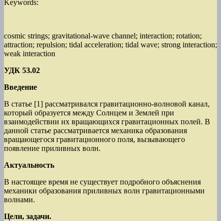
Keywords:
cosmic strings; gravitational-wave channel; interaction; rotation;
attraction; repulsion; tidal acceleration; tidal wave; strong interaction;
weak interaction
УДК 53.02
Введение
В статье [1] рассматривался гравитационно-волновой канал,
который образуется между Солнцем и Землей при
взаимодействии их вращающихся гравитационных полей. В
данной статье рассматривается механика образования
вращающегося гравитационного поля, вызывающего
появление приливных волн.
Актуальность
В настоящее время не существует подробного объяснения
механики образования приливных волн гравитационными
волнами.
Цели, задачи.