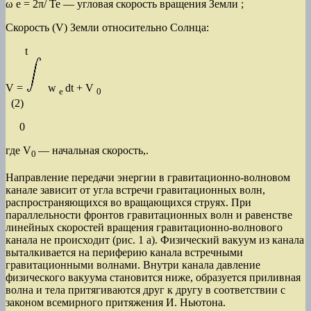
ω e = 2π/ Te — угловая скорость вращения Земли ;
Скорость (V) Земли относительно Солнца:
t
V =
w
dt + V
e
0
(2)
0
где V
— начальная скорость,.
0
Направление передачи энергии в гравитационно-волновом
канале зависит от угла встречи гравитационных волн,
распространяющихся во вращающихся струях. При
параллельности фронтов гравитационных волн и равенстве
линейных скоростей вращения гравитационно-волнового
канала не происходит (рис. 1 а). Физический вакуум из канала
выталкивается на периферию канала встречными
гравитационными волнами. Внутри канала давление
физического вакуума становится ниже, образуется приливная
волна и тела притягиваются друг к другу в соответствии с
законом всемирного притяжения И. Ньютона.