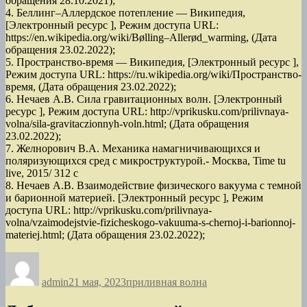
обращения 28.10.2021);
4. Беллинг–Аллердское потепление — Википедия,
[Электронный ресурс ], Режим доступа URL:
https://en.wikipedia.org/wiki/Bølling–Allerød_warming, (Дата
обращения 23.02.2022);
5. Пространство-время — Википедия, [Электронный ресурс ],
Режим доступа URL: https://ru.wikipedia.org/wiki/Пространство-
время, (Дата обращения 23.02.2022);
6. Нечаев А.В. Сила гравитационных волн. [Электронный
ресурс ], Режим доступа URL: http://vprikusku.com/prilivnaya-
volna/sila-gravitaczionnyh-voln.html; (Дата обращения
23.02.2022);
7. Желнорович В.А. Механика намагничивающихся и
поляризующихся сред с микроструктурой.- Москва, Time tu
live, 2015/ 312 c
8. Нечаев А.В. Взаимодействие физического вакуума с темной
и барионной материей. [Электронный ресурс ], Режим
доступа URL: http://vprikusku.com/prilivnaya-
volna/vzaimodejstvie-fizicheskogo-vakuuma-s-chernoj-i-barionnoj-
materiej.html; (Дата обращения 23.02.2022);
Автор
Опубликовано
Рубрики
admin
21 мая, 2023
приливная волна