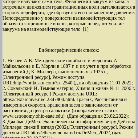
которые излучают сами тела. Физический вакуум из канала
встречным движением гравитационных волн выталкивается в
сторону периферии, где образуется его повышенное давление.
Непосредственно у поверхности взаимодействующих тел
образуются приливные волны, которые передают усилие
вакуума на взаимодействующее тело. [1]
Библиографический список:
1. Нечаев А.В. Методические ошибки в измерениях А.
Майкельсона и Е. Морли в 1887 г. и их учет в при обработке
измерений Д.К. Миллера, выполненных в 1925 г.,
[Электронный ресурс], Режим доступа
URL:http://vprikusku.com/?p=2540 (дата обращения 11.01.2022;
2. Сокальский И. Темная материя, Химия и жизнь № 11 2006 г.
[Электронный ресурс ] Режим доступа URL:
https://textarchive.ru/c-2347804.html. График, Рассчитанная и
измеренная скорость вращения звезд в зависимости от
расстояния до центра галактики (изображение с сайта
www.astronomy.ohio-state.edu), (Дата обращения 23.02.2022);
3. Джеймс ДеМео. Эксперименты по эфирному ветру Дейтона
Миллера: свежий взгляд (2002),[Электронный ресурс], Режим
доступа URLhttp://ether-wind.narod.ru/DeMeo_2002/, (дата