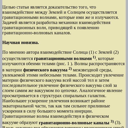
Целью статьи является доказательство того, что
взаиомдействие между Землей и Солнцем осуществляется
гравитационными волнами, которые ими же и излучаются.
Задачей является разработка механики взаимодействия
гравитационных волн, приводящей к появлению
гравитационно-волновых каналов.
Научная новизна.
По мнению автора взаимодействие Солнца (1) с Землей (2)
1)
осуществляется
гравитационными волнами
, которые
излучаются обеими телами (рис. 1 ). Волны распространяются
2)
в материи
физического вакуума
межзвездной среды,
увлекаемой этими небесными телами. Происходит увлечение
материи физического вакуума всей массой тел и затем
последовательное увлечение физического вакуума слой за
слоем самим же вакуумом по цепочке. Аналогичное явление
просматривается в структурах спиральных галактик.
Наибольшее ускорение увлечения возникает районе
экваториальной части, так как там сильнее приливные
ускорения в силу большего момента инерции.
Гравитационные волны взаимодействуя в физическом
3)
вакууме образуют
гравитационно-волновые каналы
(3).
Вдоль экватора тел образуются вершины вращающихся струй