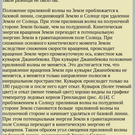
такой разницы не было бы.
Положение приливной волны на Земле приближается к
базовой линии, соединяющей Землю и Солнце при удалении
Земли от Солнца. При этом приливная волна на полуночной
стороне Земли больше, чем на полуденной. Кинетическая
энергия вращения Земли переходит в потенциальную
энергию Земли в гравитационном поле Солнца. При
снижении основного кинетического момента Земли
вследствие снижения скорости вращения, происходит
вращение Земли через промежуточную ось, известное как
кувырок Джанибекова. При кувырке Джанибекова положение
приливной волны не меняется. Это достигается тем, что
направление вращения Земли при кувырке Джанибекова не
меняется, а меняется только направление полюсов в
инерциальном пространстве. Кувырок происходит только на
180 градусов и после него идет откат. Кувырок (более темный
цвет) и откат (менее темный цвет) хорошо видны на графике
температур ледовых кернов Гренландии (рис. 4) [4]. С
приближением к Солнцу приливная волна на полуденной
стороне Земли становится больше приливной волны на
полуночной стороне и начинает удаляться от базовой линии.
При этом потенциальная энергия Земли в гравитационном
поле Солнца переходит в кинетическую энергию её
вращения. Таким образом угол смещения приливной волны